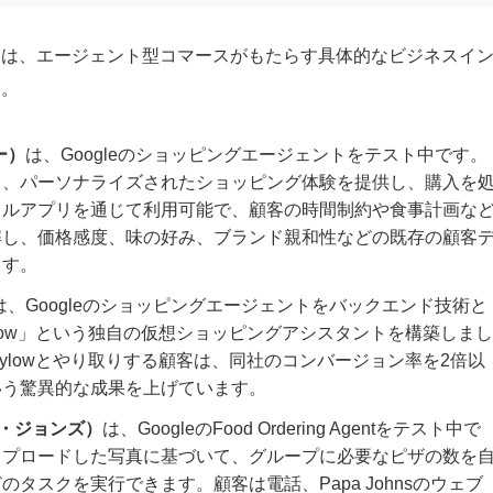
例は、エージェント型コマースがもたらす具体的なビジネスイ
す。
ー）
は、Googleのショッピングエージェントをテスト中です。
し、パーソナライズされたショッピング体験を提供し、購入を
イルアプリを通じて利用可能で、顧客の時間制約や食事計画な
解し、価格感度、味の好み、ブランド親和性などの既存の顧客
ます。
は、Googleのショッピングエージェントをバックエンド技術と
low」という独自の仮想ショッピングアシスタントを構築しまし
ylowとやり取りする顧客は、同社のコンバージョン率を2倍以
いう驚異的な成果を上げています。
パパ・ジョンズ）
は、GoogleのFood Ordering Agentをテスト中で
ップロードした写真に基づいて、グループに必要なピザの数を
タスクを実行できます。顧客は電話、Papa Johnsのウェブ