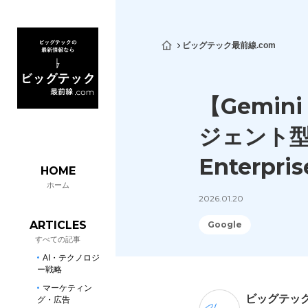
ビッグテック最前線.com
【Gemin
ジェント型
Enterpr
HOME
ホーム
2026.01.20
ARTICLES
Google
すべての記事
AI・テクノロジ
ー戦略
マーケティン
ビッグテック最
グ・広告