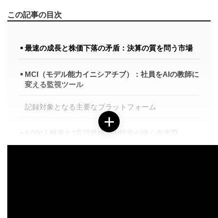
この記事の目次
最速の成長と株価下落の矛盾：決算の質を問う市場
MCI（モデル能力イニシアチブ）：社員をAIの教師に
変える監視ツール
記録対象となる主要なプラットフォーム
8,000人解雇と2兆円規模のAI投資が描く未来図
地政学リスクとテック企業のコスト構造
まとめ
参考情報