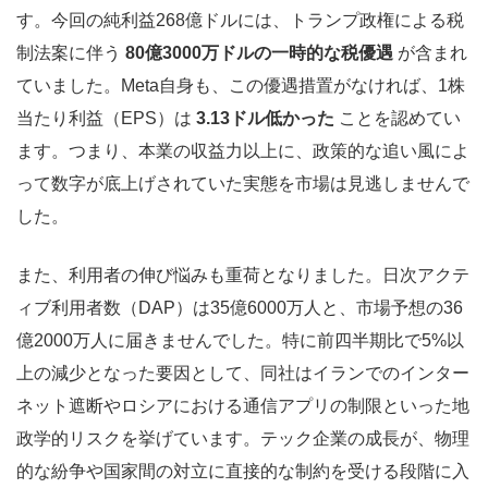
す。今回の純利益268億ドルには、トランプ政権による税
制法案に伴う
80億3000万ドルの一時的な税優遇
が含まれ
ていました。Meta自身も、この優遇措置がなければ、1株
当たり利益（EPS）は
3.13ドル低かった
ことを認めてい
ます。つまり、本業の収益力以上に、政策的な追い風によ
って数字が底上げされていた実態を市場は見逃しませんで
した。
また、利用者の伸び悩みも重荷となりました。日次アクテ
ィブ利用者数（DAP）は35億6000万人と、市場予想の36
億2000万人に届きませんでした。特に前四半期比で5%以
上の減少となった要因として、同社はイランでのインター
ネット遮断やロシアにおける通信アプリの制限といった地
政学的リスクを挙げています。テック企業の成長が、物理
的な紛争や国家間の対立に直接的な制約を受ける段階に入