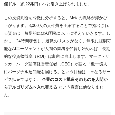
億ドル
（約22兆円）へと引き上げられました。
この投資判断を冷徹に分析すると、Metaの戦略が浮かび
上がります。8,000人の人件費を圧縮することで捻出され
る資金は、短期的にはAI開発コストに消えていきます。し
かし、24時間稼働し、退職のリスクがなく、無限に複製可
能なAIエージェントが人間の業務を代替し始めれば、長期
的な投資収益率（ROI）は劇的に向上します。マーク・ザ
ッカーバーグ最高経営責任者（CEO）が語る「数十億人
にパーソナル超知能を届ける」という目標は、単なるサー
ビス拡充ではなく、
企業のコスト構造そのものを人間か
らアルゴリズムへ入れ替える
という宣言に他なりませ
ん。