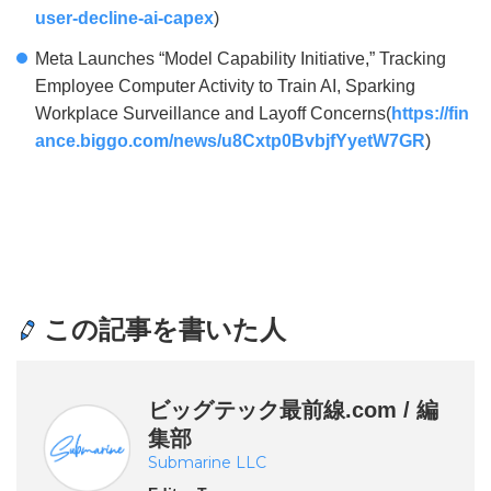
user-decline-ai-capex
)
Meta Launches “Model Capability Initiative,” Tracking
Employee Computer Activity to Train AI, Sparking
Workplace Surveillance and Layoff Concerns(
https://fin
ance.biggo.com/news/u8Cxtp0BvbjfYyetW7GR
)
この記事を書いた人
ビッグテック最前線.com / 編
集部
Submarine LLC