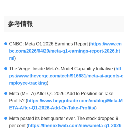
参考情報
CNBC: Meta Q1 2026 Earnings Report (
https://www.cn
bc.com/2026/04/29/meta-q1-earnings-report-2026.ht
ml
)
The Verge: Inside Meta’s Model Capability Initiative (
htt
ps://www.theverge.com/tech/916681/meta-ai-agents-e
mployee-tracking
)
Meta (META) After Q1 2026: Add to Position or Take
Profits? (
https://www.heygotrade.com/en/blog/Meta-M
ETA-After-Q1-2026-Add-Or-Take-Profits/
)
Meta posted its best quarter ever. The stock dropped 9
per cent.(
https://thenextweb.com/news/meta-q1-2026-