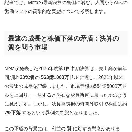
記事では、Metaの最新決算の裏側に潜む、人間からAIへの
労働シフトの衝撃的な実態について考察します。
最速の成長と株価下落の矛盾：決算の
質を問う市場
Metaが発表した2026年度第1四半期決算は、売上高が前年
同期比
33%増
の
563億1000万ドル
に達し、2021年以来
の最速の成長を記録しました。市場予想の554億5000万ド
ルを上回り、一見すると盤石な成長軌道に戻ったかのよう
に見えます。しかし、決算発表後の時間外取引で株価は約
7%下落
するという異例の事態となりました。
この矛盾の背景には、利益の
質
に対する懸念がありま