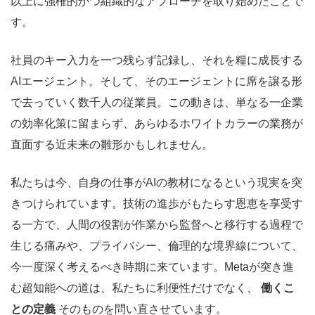
以上に強権的かつ組織的なアプローチを取り始めたことで
す。
社員のキー入力を一つ残らず記録し、それを糧に成長する
AIエージェント。そして、そのエージェントに席を譲る形
で去っていく数千人の従業員。この動きは、単なる一企業
の効率化策に留まらず、あらゆるホワイトカラーの業務が
直面する近未来の雛形かもしれません。
私たちは今、自身の仕事がAIの教材になるという現実を突
きつけられています。技術の進歩がもたらす恩恵を享受す
る一方で、人間の役割が作業から監督へと移行する過程で
生じる痛みや、プライバシー、倫理的な境界線について、
今一度深く考えるべき時期に来ています。Metaが突き進
む超知能への道は、私たちに利便性だけでなく、
働くこ
との定義
そのものを問い直させています。