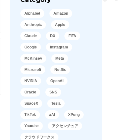
Alphabet
Amazon
Anthropic
Apple
Claude
DX
FIFA
Google
Instagram
McKinsey
Meta
Microsoft
Netflix
NVIDIA
OpenAI
Oracle
SNS
SpaceX
Tesla
TikTok
xAI
XPeng
Youtube
アクセンチュア
クラウドワークス