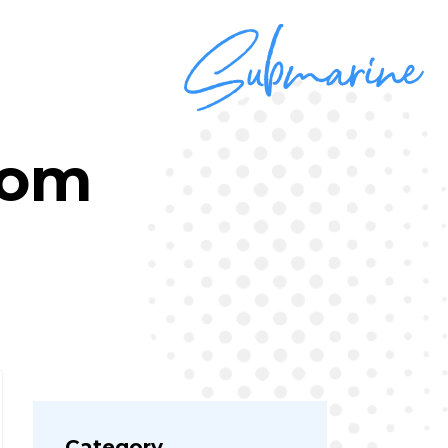
om
Category