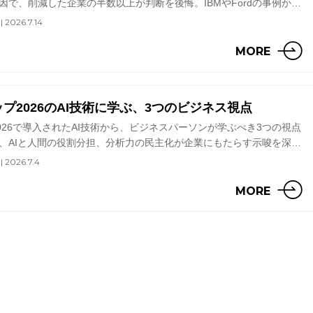
因で、削減した企業の半数以上が判断を後悔。IBMやFordの事例か
略の重要性を解説します。
| 2026.7.14
MORE
ップ2026のAI技術に学ぶ、3つのビジネス視点
2026で導入されたAI技術から、ビジネスパーソンが学ぶべき3つの視点
、AIと人間の役割分担、分析力の民主化が企業にもたらす示唆を深掘
| 2026.7.4
MORE