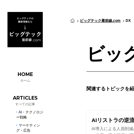
ビッグテック最前線.com
DX
ビッ
HOME
ホーム
関連するトピックを
ARTICLES
すべての記事
AI・テクノロジ
ー戦略
AIリストラの逆
マーケティン
AI導入による人員削
グ・広告