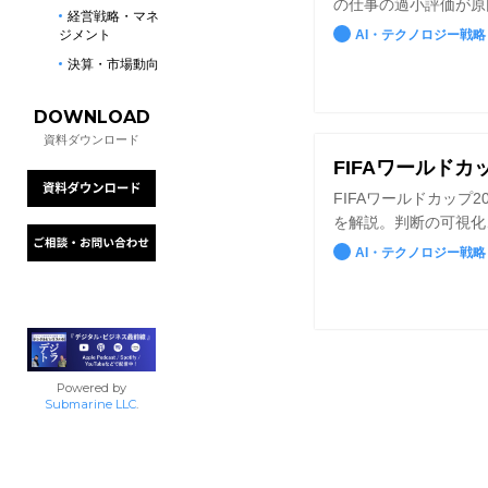
の仕事の過小評価が原
経営戦略・マネ
ら、AI時代の人員戦
ジメント
AI・テクノロジー戦略
決算・市場動向
DOWNLOAD
資料ダウンロード
FIFAワールドカ
FIFAワールドカップ
を解説。判断の可視化
りします。
AI・テクノロジー戦略
Powered by
Submarine LLC
.