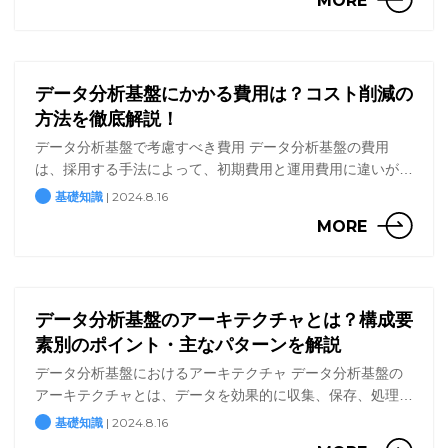
MORE
った […]
データ分析基盤にかかる費用は？コスト削減の
方法を徹底解説！
データ分析基盤で考慮すべき費用 データ分析基盤の費用
は、採用する手法によって、初期費用と運用費用に違いが出
ます。そのため、手法ごとにどのような性質があるか、費用
| 2024.8.16
基礎知識
がどう変わるか知っておくことが大切です。 本記事では
MORE
2024 […]
データ分析基盤のアーキテクチャとは？構成要
素別のポイント・主なパターンを解説
データ分析基盤におけるアーキテクチャ データ分析基盤の
アーキテクチャとは、データを効果的に収集、保存、処理、
分析し、活用するためのシステム全体の設計図のことです。
| 2024.8.16
基礎知識
データがどのように流れ、どのように変換され、最終的にど