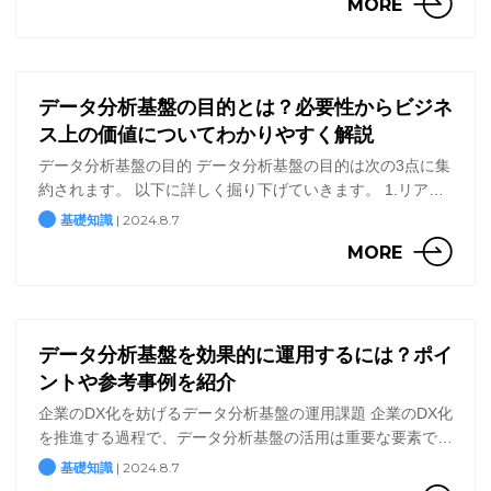
MORE
の […]
データ分析基盤の目的とは？必要性からビジネ
ス上の価値についてわかりやすく解説
データ分析基盤の目的 データ分析基盤の目的は次の3点に集
約されます。 以下に詳しく掘り下げていきます。 1.リアル
タイムな事実認知による意志決定の質の向上 データ分析基
| 2024.8.7
基礎知識
盤を導入することで、リアルタイムに状況を認知でき、リ
MORE
[…]
データ分析基盤を効果的に運用するには？ポイ
ントや参考事例を紹介
企業のDX化を妨げるデータ分析基盤の運用課題 企業のDX化
を推進する過程で、データ分析基盤の活用は重要な要素で
す。しかし、データ分析基盤は構築したものの運用がうまく
| 2024.8.7
基礎知識
いかず、効果を十分に発揮できていないというケースもあり