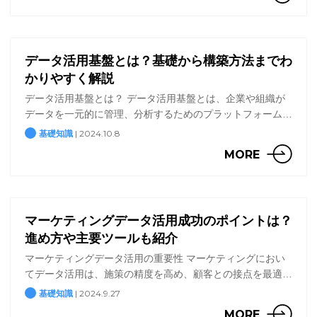
必 […]
データ活用基盤とは？基礎から構築方法までわ
かりやすく解説
データ活用基盤とは？ データ活用基盤とは、企業や組織が
データを一元的に管理、分析するためのプラットフォームで
す。データが存在していても、未加工の状態（いわゆる生デ
| 2024.10.8
基礎知識
ータ）では重複や欠損があり、分析や可視化に活かすことが
MORE
難し […]
マーケティングデータ活用成功のポイントは？
進め方や主要ツールも紹介
マーケティングデータ活用の重要性 マーケティングにおい
てデータ活用は、施策の精度を高め、顧客との接点を最適化
する重要な手段です。 データドリブンマーケティングとは
| 2024.9.27
基礎知識
データドリブンマーケティングとは、顧客の行動パターンや
MORE