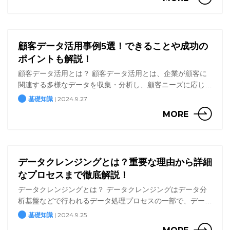
購 […]
顧客データ活用事例5選！できることや成功の
ポイントも解説！
顧客データ活用とは？ 顧客データ活用とは、企業が顧客に
関連する多様なデータを収集・分析し、顧客ニーズに応じた
サービスや製品の提供、マーケティング施策の最適化、業務
| 2024.9.27
基礎知識
効率化を図ることです。 必要とされる背景 顧客データ活用
MORE
が […]
データクレンジングとは？重要な理由から詳細
なプロセスまで徹底解説！
データクレンジングとは？ データクレンジングはデータ分
析基盤などで行われるデータ処理プロセスの一部で、データ
クリーニングともよばれるプロセスです。 データベースや
| 2024.9.25
基礎知識
データセットから誤記、欠損、重複、無関係な内容などの誤