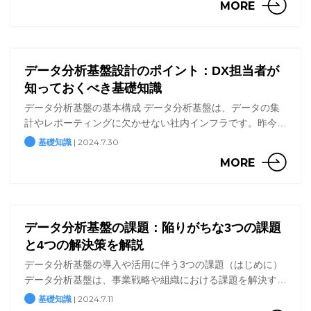
MORE
ま […]
データ分析基盤設計のポイント：DX担当者が
知っておくべき基礎知識
データ分析基盤の基本構成 データ分析基盤は、データの集
計やレポーティングに欠かせない社内インフラです。昨今で
は組織に蓄積されたデータはAIの学習に活用されることも増
| 2024.7.30
基礎知識
え、ますますその必要性が高まっています。まずは、データ
MORE
分 […]
データ分析基盤の課題：陥りがちな3つの課題
と4つの解決策を解説
データ分析基盤の導入や活用に伴う3つの課題（はじめに）
データ分析基盤は、事業戦略や組織における課題を解決する
ためのソリューションとして注目されています。企業の未来
| 2024.7.11
基礎知識
を担う役割を持っていると言っても過言ではありません。一