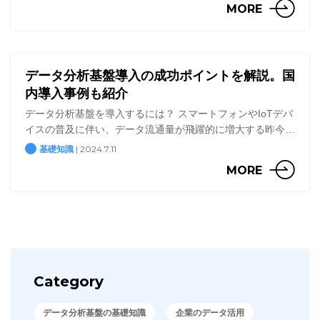
MORE
方 […]
データ分析基盤導入の成功ポイントを解説。国
内導入事例も紹介
データ分析基盤を導入するには？ スマートフォンやIoTデバ
イスの普及に伴い、データ流通量が飛躍的に増大する昨今。
企業運営においてもデータ活用が重要な要素となる中で、
| 2024.7.11
基礎知識
「データ分析基盤」の導入が注目されています。 しかし、
MORE
そ […]
Category
データ分析基盤の基礎知識
企業のデータ活用