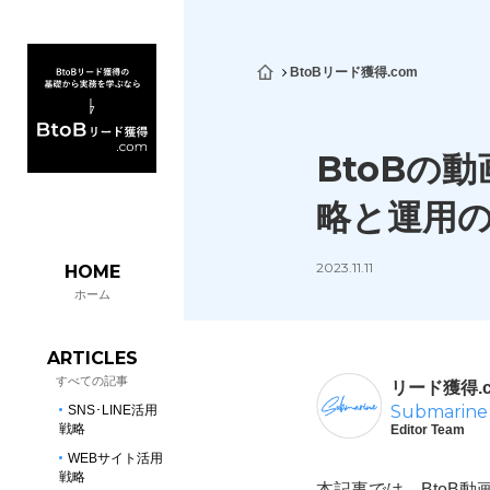
BtoBリード獲得.com
BtoBの
略と運用
2023.11.11
HOME
ホーム
ARTICLES
すべての記事
リード獲得.c
Submarine
SNS･LINE活用
戦略
Editor Team
WEBサイト活用
戦略
本記事では、BtoB