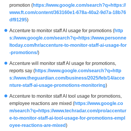
promotion (
https://www.google.com/search?q=https://
www.ft.com/content/363160e1-678a-40a2-9d7a-18b76
df91295
)
Accenture to monitor staff AI usage for promotions (
http
s://www.google.com/search?q=https://www.personne
ltoday.com/hr/accenture-to-monitor-staff-ai-usage-for
-promotions/
)
Accenture will monitor staff AI usage for promotions,
reports say (
https://www.google.com/search?q=http
s://www.theguardian.com/business/2025/feb/14/acce
nture-staff-ai-usage-promotions-monitoring
)
Accenture to monitor staff AI tool usage for promotions,
employee reactions are mixed (
https://www.google.co
m/search?q=https://www.techradar.com/pro/accentur
e-to-monitor-staff-ai-tool-usage-for-promotions-empl
oyee-reactions-are-mixed
)