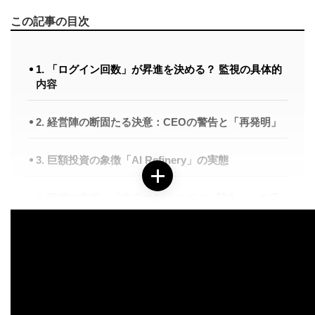
この記事の目次
1. 「ログイン回数」が昇進を決める？ 監視の具体的
内容
2. 経営陣の断固たる決意：CEOの警告と「再発明」
3. 巨額投資の象徴「AI Refinery」の実態
4. 現場の悲鳴：「中身のないログイン競争」への反
発
5. 日本のビジネスパーソンへの示唆：AIと評価のゆ
くえ
まとめ