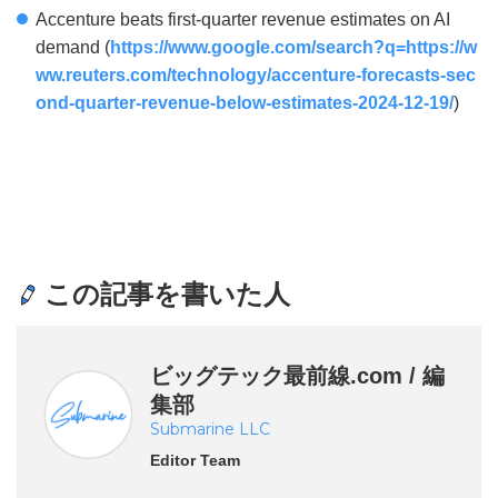
Accenture beats first-quarter revenue estimates on AI
demand (
https://www.google.com/search?q=https://w
ww.reuters.com/technology/accenture-forecasts-sec
ond-quarter-revenue-below-estimates-2024-12-19/
)
この記事を書いた人
ビッグテック最前線.com / 編
集部
Submarine LLC
Editor Team