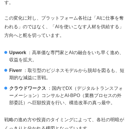
す。
この変化に対し、プラットフォーム各社は「AIに仕事を奪
われる」のではなく、「AIを使いこなす人材を供給する」
方向へと舵を切っています。
Upwork
：高単価な専門家とAIの融合をいち早く進め、
収益を拡大。
Fiverr
：取引型のビジネスモデルから脱却を図るも、短
期的な減益に苦戦。
クラウドワークス
：国内でDX（デジタルトランスフォ
ーメーション）コンサルとAI-BPO（業務プロセスの外
部委託）へ巨額投資を行い、構造改革の真っ最中。
戦略の進め方や投資のタイミングによって、各社の明暗が
くっきりと分かれる構図となっています。