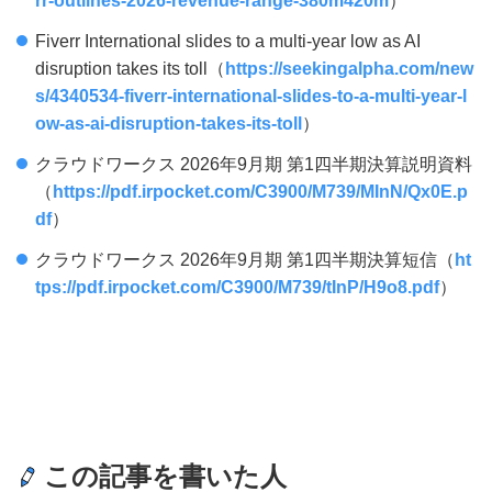
rr-outlines-2026-revenue-range-380m420m
）
Fiverr International slides to a multi-year low as AI
disruption takes its toll（
https://seekingalpha.com/new
s/4340534-fiverr-international-slides-to-a-multi-year-l
ow-as-ai-disruption-takes-its-toll
）
クラウドワークス 2026年9月期 第1四半期決算説明資料
（
https://pdf.irpocket.com/C3900/M739/MInN/Qx0E.p
df
）
クラウドワークス 2026年9月期 第1四半期決算短信（
ht
tps://pdf.irpocket.com/C3900/M739/tInP/H9o8.pdf
）
この記事を書いた人