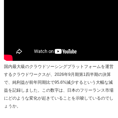
2026年の不透明な見通し
クラウドワークス：純利益95%減の背景にある「攻
めの投資」
利益を削ってまで投資を加速させる理由
DXコンサルの民主化と単価の向上
AI-BPOによる未充足市場の開拓
国内最大級のクラウドソーシングプラットフォームを運営
するクラウドワークスが、2026年9月期第1四半期の決算
視聴者への示唆：これからのキャリアと発注戦略の
で、純利益が前年同期比で95.6%減少するという大幅な減
軸
益を記録しました。この数字は、日本のフリーランス市場
まとめ：AI時代に選ばれるプラットフォームと個人
にどのような変化が起きていることを示唆しているのでし
の姿
ょうか。
参考情報