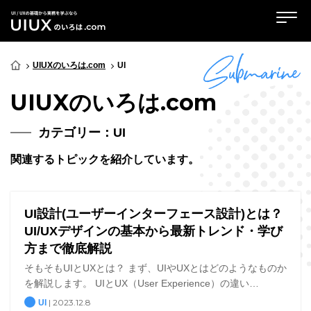
UIUXのいろは.com
UI
UIUXのいろは.com
カテゴリー：UI
関連するトピックを紹介しています。
UI設計(ユーザーインターフェース設計)とは？
UI/UXデザインの基本から最新トレンド・学び
方まで徹底解説
そもそもUIとUXとは？ まず、UIやUXとはどのようなものか
を解説します。 UIとUX（User Experience）の違い
UI（User Interface/ユーザーインターフェース）とは、ユー
| 2023.12.8
UI