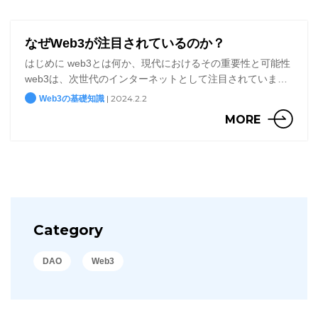
なぜWeb3が注目されているのか？
はじめに web3とは何か、現代におけるその重要性と可能性
web3は、次世代のインターネットとして注目されていま
す。この新しいウェブは、国家やGAFAMなどの大企業によ
| 2024.2.2
Web3の基礎知識
る中央集権的な管理からユーザー個人による分散型の管 […]
MORE
Category
DAO
Web3