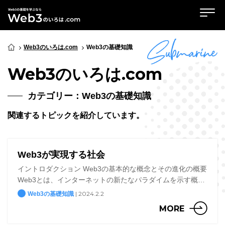
Web3のいろは.com
Web3の基礎知識
Web3のいろは.com
カテゴリー：Web3の基礎知識
関連するトピックを紹介しています。
Web3が実現する社会
イントロダクション Web3の基本的な概念とその進化の概要
Web3とは、インターネットの新たなパラダイムを示す概念
で、分散型テクノロジーを核としています。この技術は、中
| 2024.2.2
Web3の基礎知識
央集権的な管理を排除し、個々のユーザーが直接的なコ […]
MORE