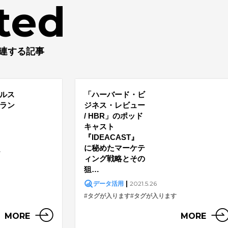
ted
連する記事
ルス
「ハーバード・ビ
ラン
ジネス・レビュー
/ HBR」のポッド
キャスト
『IDEACAST』
に秘めたマーケテ
す
ィング戦略とその
狙…
|
2021.5.26
データ活用
#タグが入ります
#タグが入ります
MORE
MORE