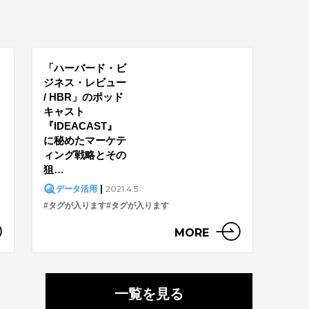
「ハーバード・ビ
ジネス・レビュー
/ HBR」のポッド
キャスト
『IDEACAST』
に秘めたマーケテ
ィング戦略とその
狙…
|
2021.4.5
データ活用
#タグが入ります
#タグが入ります
MORE
一覧を見る