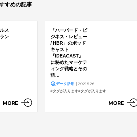
すすめの記事
ルス
「ハーバード・ビ
ラン
ジネス・レビュー
/ HBR」のポッド
キャスト
『IDEACAST』
に秘めたマーケテ
す
ィング戦略とその
狙…
|
2021.5.26
データ活用
#タグが入ります
#タグが入ります
MORE
MORE