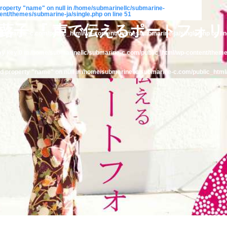
property "name" on null in
/home/submarinellc/submarine-
ent/themes/submarine-ja/single.php
on line
51
富川蕗子 『 声で伝えるポートフォリ
ubmarine-c.com/public_html/wp-content/themes/submarine-ja/single.php on li
ay key 0 in
/home/submarinellc/submarine-c.com/public_html/wp-content/theme
ad property "name" on null in
/home/submarinellc/submarine-c.com/public_html/