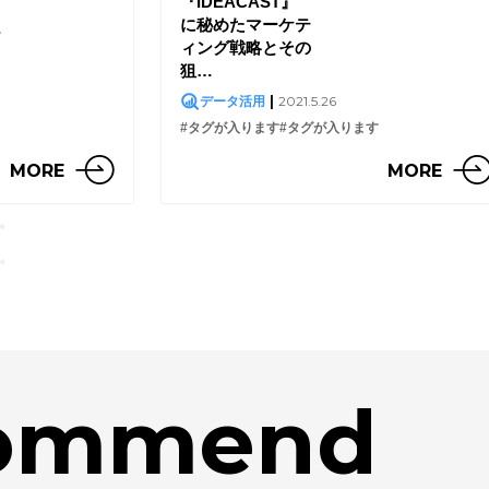
『IDEACAST』
に秘めたマーケテ
す
ィング戦略とその
狙…
|
2021.5.26
データ活用
#タグが入ります
#タグが入ります
MORE
MORE
ommend