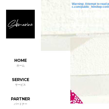
Warning
: Attempt to read 
c.com/public_html/wp-cont
cocon 
/home/submarinellc/s
">
オ 』
projects
Warning
: Undefined arr
Warning
: Attempt to re
HOME
ホーム
SERVICE
サービス
PARTNER
パートナー