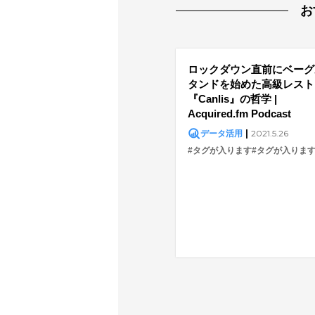
お
ロックダウン直前にベーグ
タンドを始めた高級レスト
『Canlis』の哲学 |
Acquired.fm Podcast
|
2021.5.26
データ活用
#タグが入ります
#タグが入りま