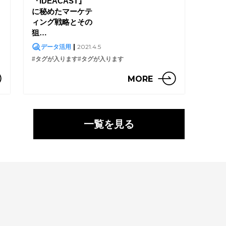
『IDEACAST』
に秘めたマーケテ
ィング戦略とその
狙…
|
2021.4.5
データ活用
#タグが入ります
#タグが入ります
MORE
一覧を見る